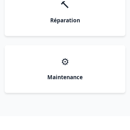
🔨
Réparation
⚙️
Maintenance