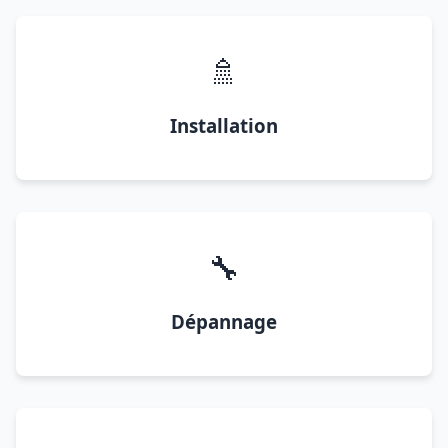
🚿
Installation
🔧
Dépannage