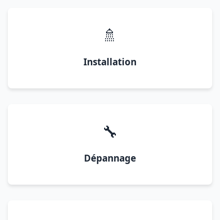
🚿
Installation
🔧
Dépannage