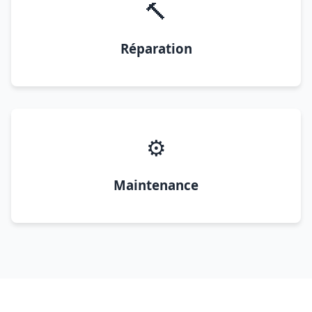
🔨
Réparation
⚙️
Maintenance