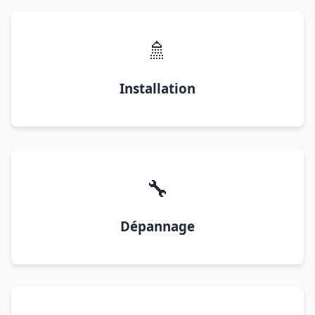
🚿
Installation
🔧
Dépannage