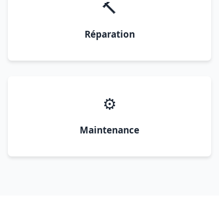
🔨
Réparation
⚙️
Maintenance