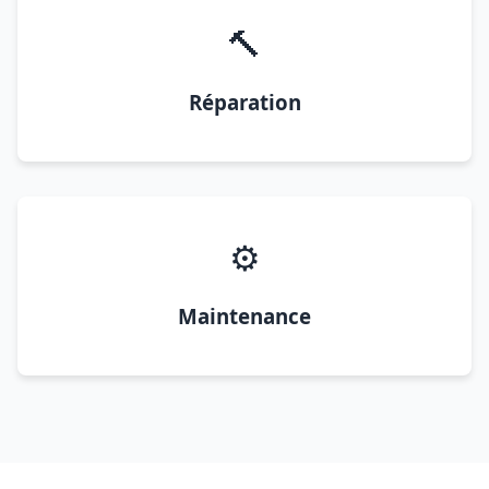
🔨
Réparation
⚙️
Maintenance