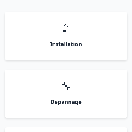
🚿
Installation
🔧
Dépannage