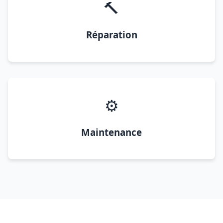
🔨
Réparation
⚙️
Maintenance