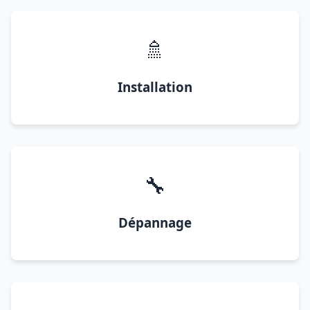
🚿
Installation
🔧
Dépannage