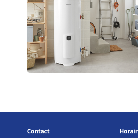
Contact
Horair