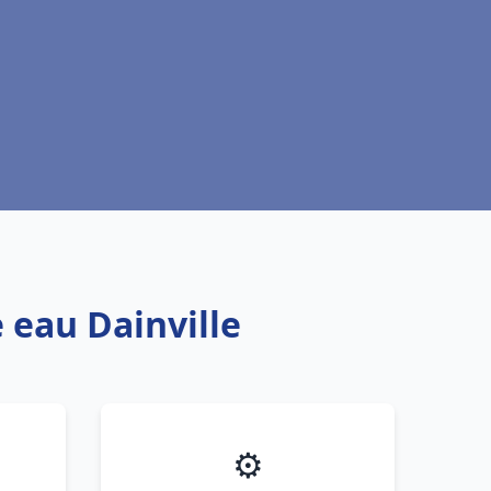
 eau Dainville
⚙️