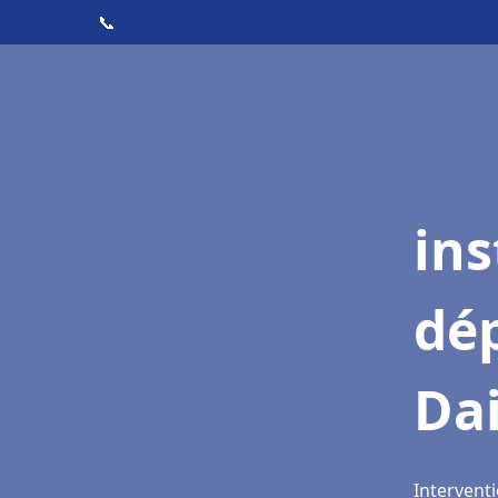
📞
ins
dé
Dai
Interventi