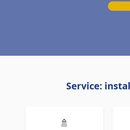
Service: inst
🚿