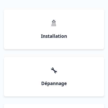
🚿
Installation
🔧
Dépannage