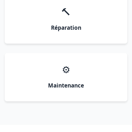
🔨
Réparation
⚙️
Maintenance