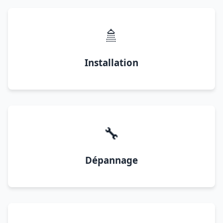
🚿
Installation
🔧
Dépannage