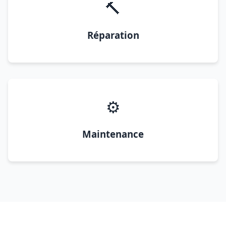
🔨
Réparation
⚙️
Maintenance