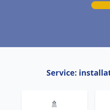
Service: instal
🚿