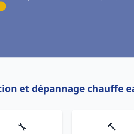
lation et dépannage chauffe 
🔧
🔨