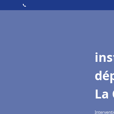
📞
ins
dé
La
Intervent