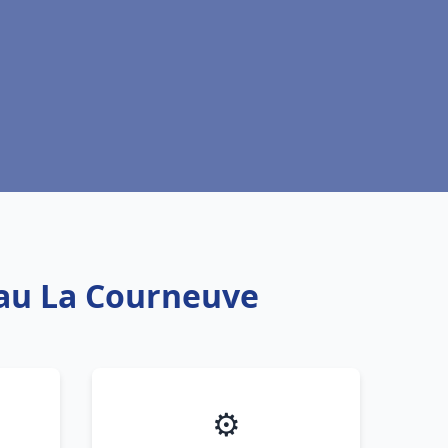
eau La Courneuve
⚙️