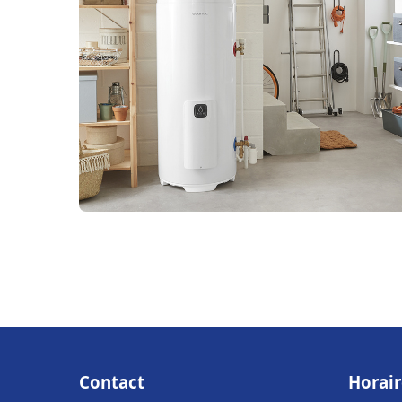
Contact
Horair