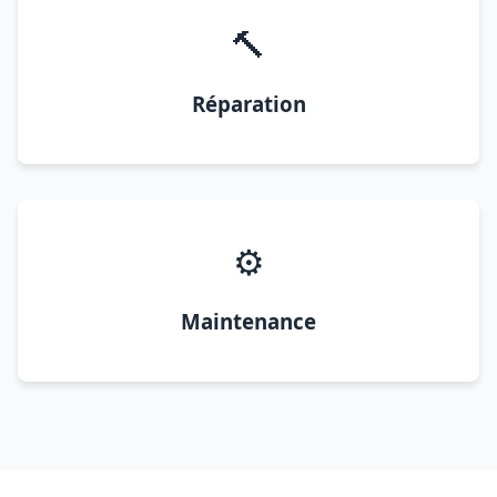
🔨
Réparation
⚙️
Maintenance