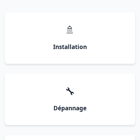
🚿
Installation
🔧
Dépannage