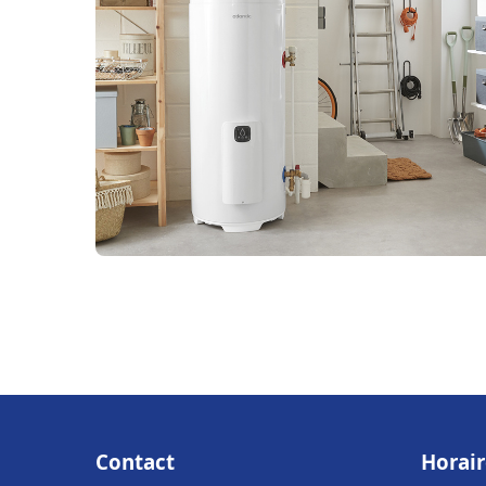
Contact
Horair