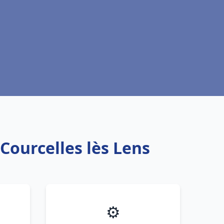
Courcelles lès Lens
⚙️