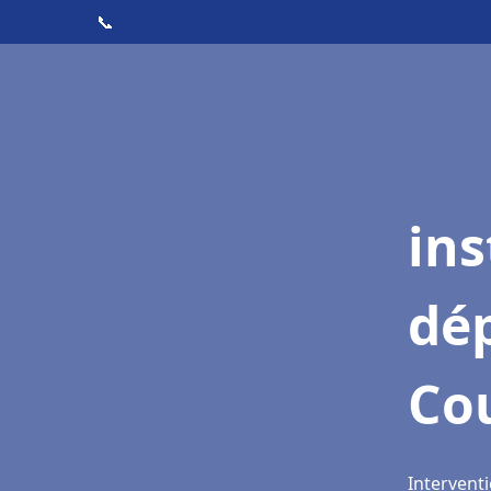
📞
ins
dé
Cou
Interventi