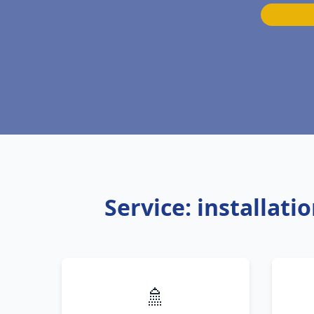
Service: installat
🚿