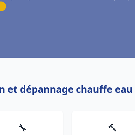
ion et dépannage chauffe eau 
🔧
🔨