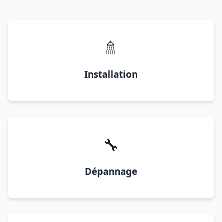
🚿
Installation
🔧
Dépannage