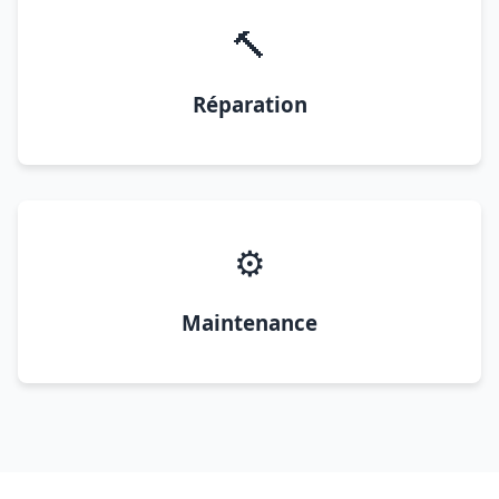
🔨
Réparation
⚙️
Maintenance