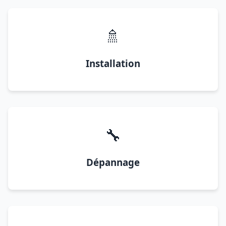
🚿
Installation
🔧
Dépannage