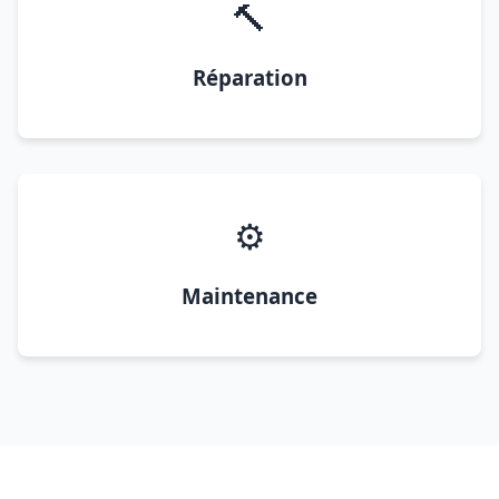
🔨
Réparation
⚙️
Maintenance