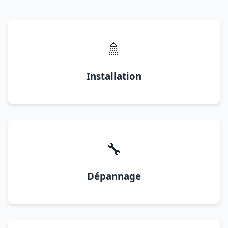
🚿
Installation
🔧
Dépannage