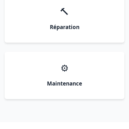
🔨
Réparation
⚙️
Maintenance