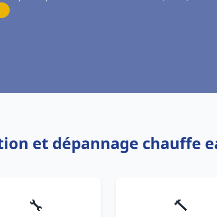
lation et dépannage chauffe 
🔧
🔨