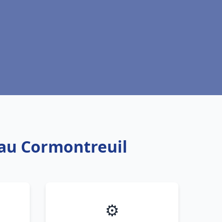
eau Cormontreuil
⚙️