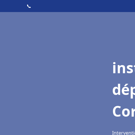
📞
ins
dé
Co
Intervent