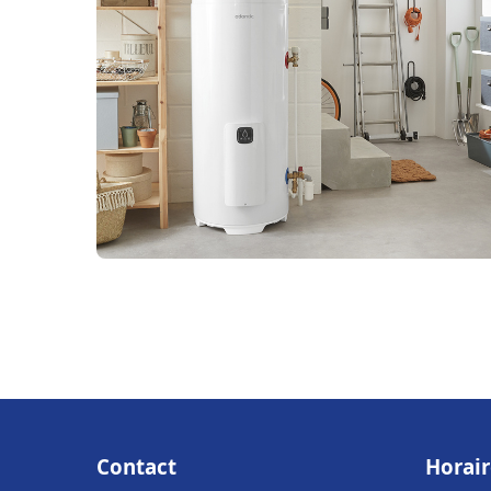
Contact
Horair