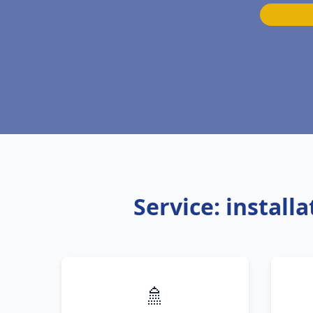
Service: instal
🚿