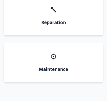
🔨
Réparation
⚙️
Maintenance