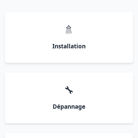
🚿
Installation
🔧
Dépannage