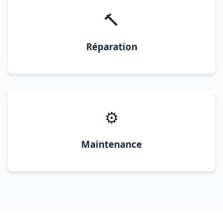
🔨
Réparation
⚙️
Maintenance