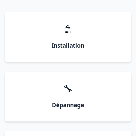
🚿
Installation
🔧
Dépannage