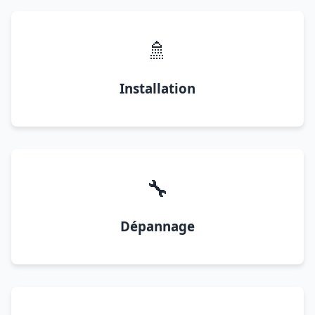
🚿
Installation
🔧
Dépannage