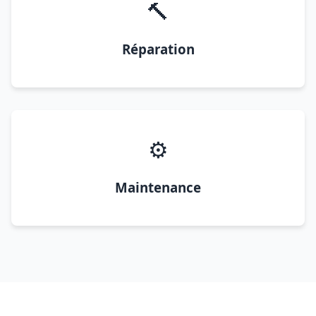
🔨
Réparation
⚙️
Maintenance