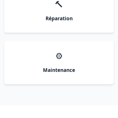
🔨
Réparation
⚙️
Maintenance