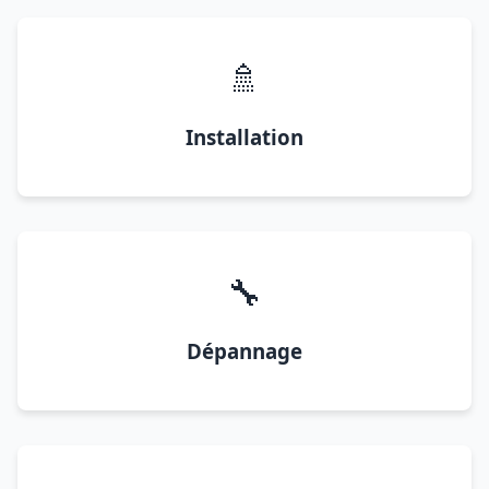
🚿
Installation
🔧
Dépannage