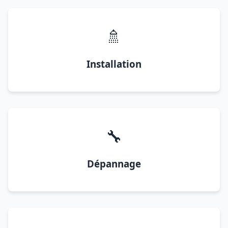
🚿
Installation
🔧
Dépannage