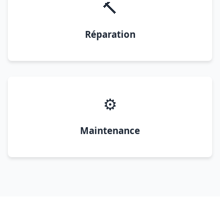
🔨
Réparation
⚙️
Maintenance