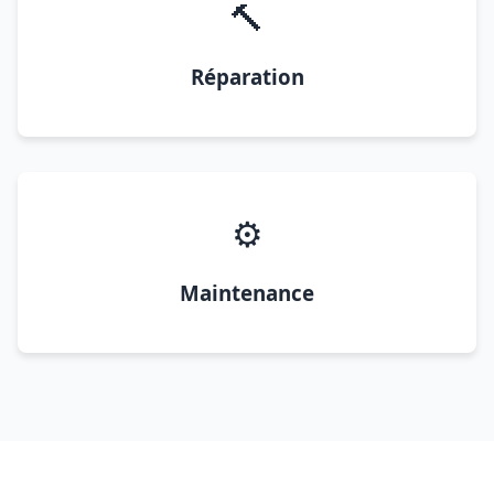
🔨
Réparation
⚙️
Maintenance