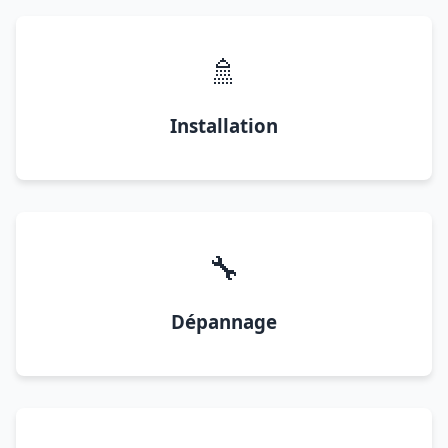
🚿
Installation
🔧
Dépannage