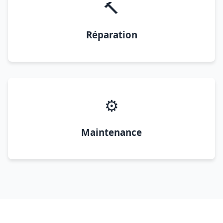
🔨
Réparation
⚙️
Maintenance