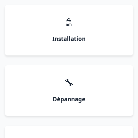
🚿
Installation
🔧
Dépannage