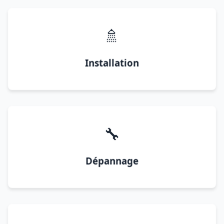
🚿
Installation
🔧
Dépannage