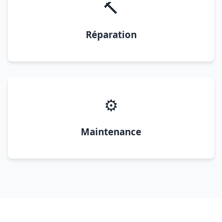
🔨
Réparation
⚙️
Maintenance