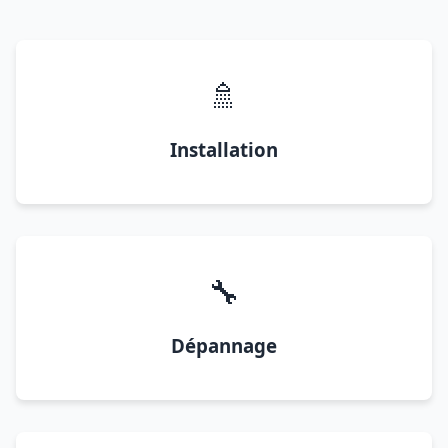
🚿
Installation
🔧
Dépannage