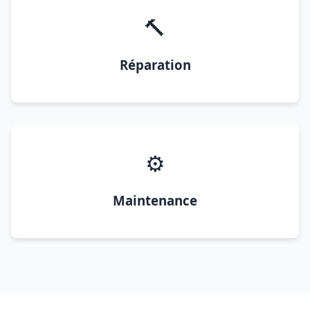
🔨
Réparation
⚙️
Maintenance