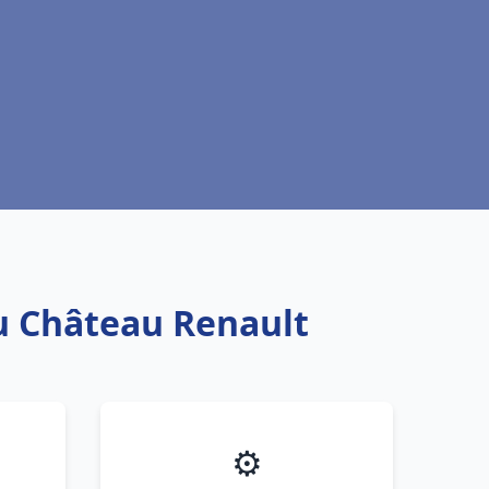
au Château Renault
⚙️