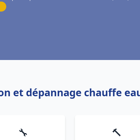
tion et dépannage chauffe e
🔧
🔨