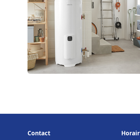
Contact
Horair