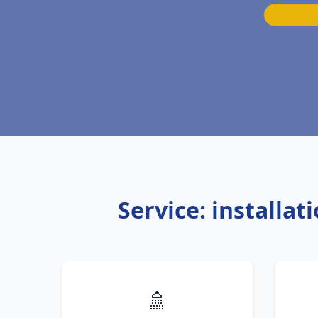
Service: installa
🚿