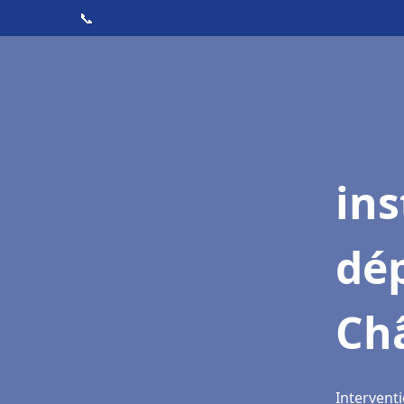
📞
ins
dé
Ch
Intervent