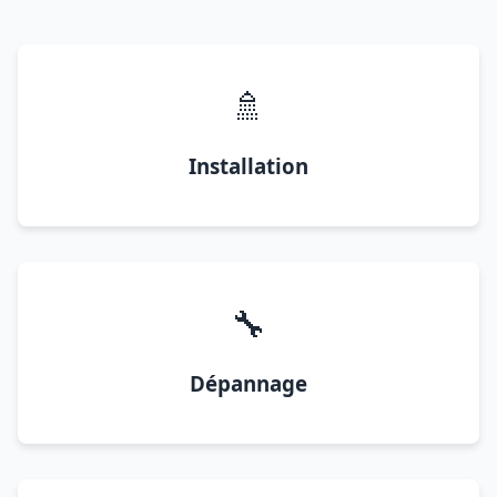
🚿
Installation
🔧
Dépannage