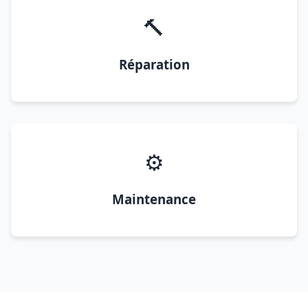
🔨
Réparation
⚙️
Maintenance