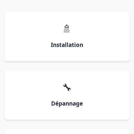
🚿
Installation
🔧
Dépannage