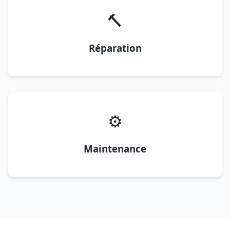
🔨
Réparation
⚙️
Maintenance