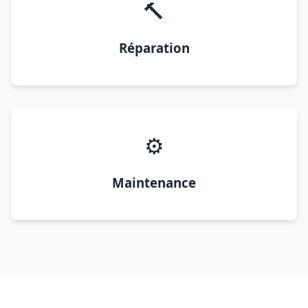
🔨
Réparation
⚙️
Maintenance