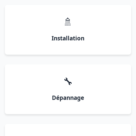
🚿
Installation
🔧
Dépannage