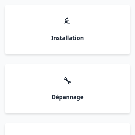
🚿
Installation
🔧
Dépannage