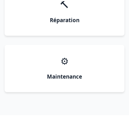
🔨
Réparation
⚙️
Maintenance