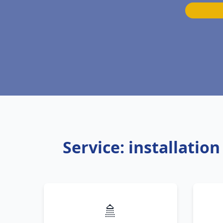
Service: installati
🚿