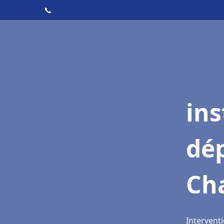
📞
ins
dé
Ch
Intervent