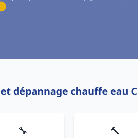
on et dépannage chauffe eau
🔧
🔨