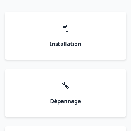
🚿
Installation
🔧
Dépannage