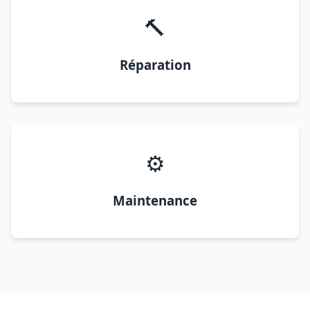
🔨
Réparation
⚙️
Maintenance