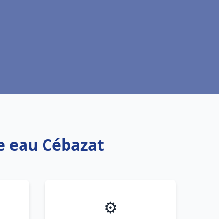
fe eau Cébazat
⚙️