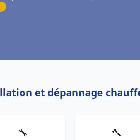
allation et dépannage chauf
🔧
🔨