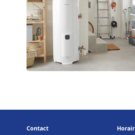
Contact
Horair