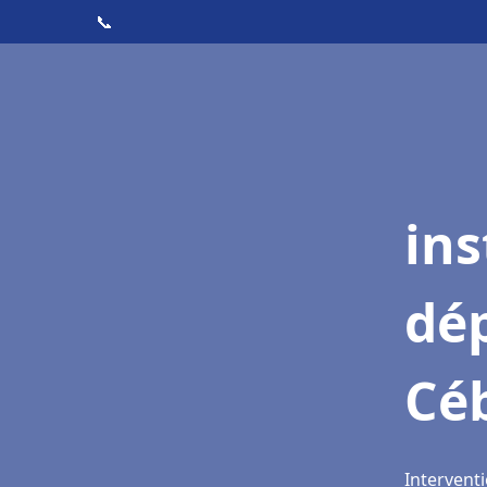
📞
ins
dé
Cé
Interventi