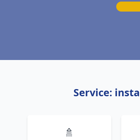
Service: inst
🚿