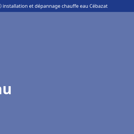
 installation et dépannage chauffe eau Cébazat
au