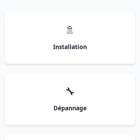
🚿
Installation
🔧
Dépannage