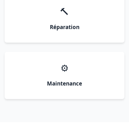
🔨
Réparation
⚙️
Maintenance