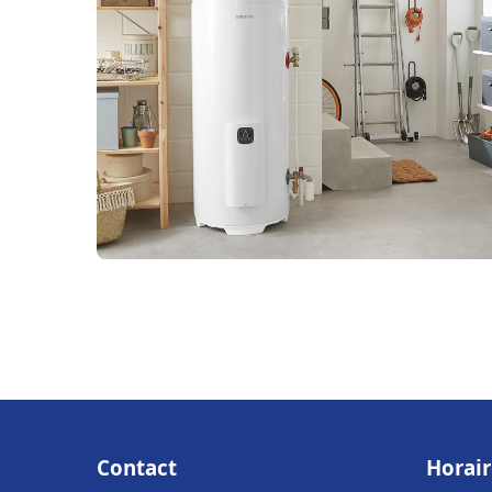
Contact
Horair