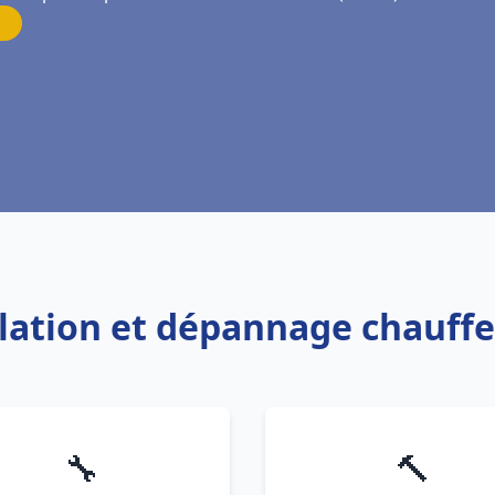
allation et dépannage chauff
🔧
🔨