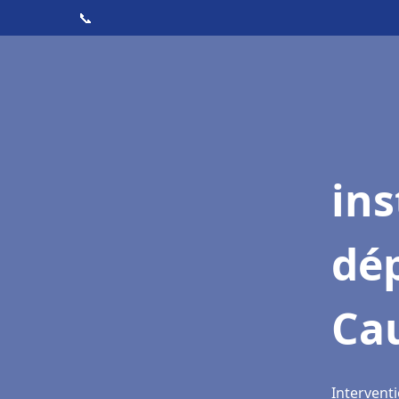
📞
ins
dé
Ca
Intervent