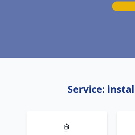
Service: inst
🚿