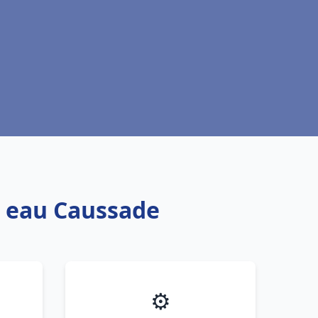
e eau Caussade
⚙️