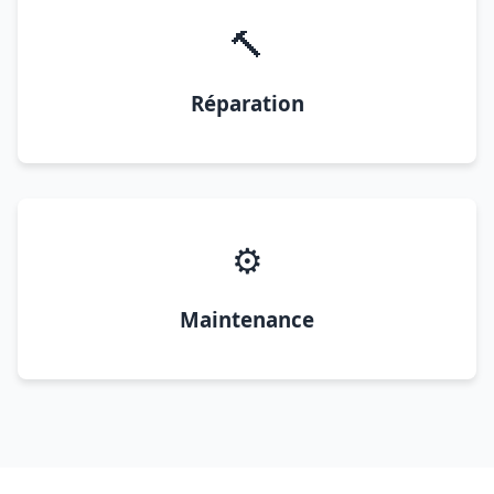
🔨
Réparation
⚙️
Maintenance