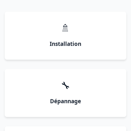
🚿
Installation
🔧
Dépannage