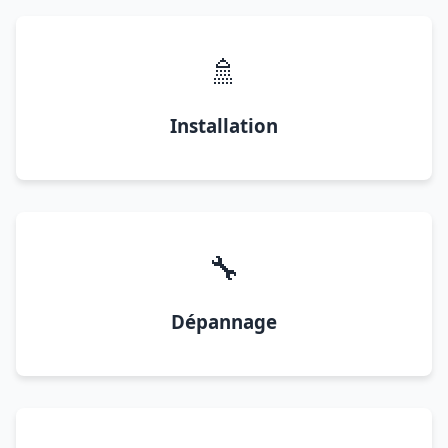
🚿
Installation
🔧
Dépannage