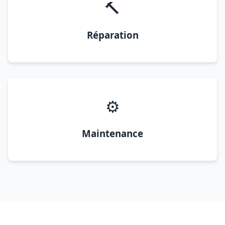
🔨
Réparation
⚙️
Maintenance