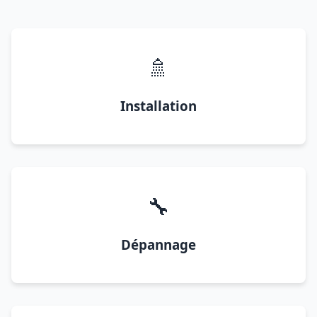
🚿
Installation
🔧
Dépannage