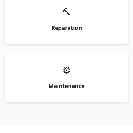
🔨
Réparation
⚙️
Maintenance