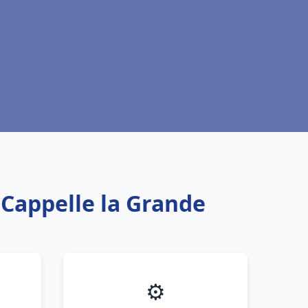
 Cappelle la Grande
⚙️