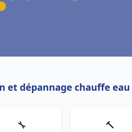
ion et dépannage chauffe eau
🔧
🔨