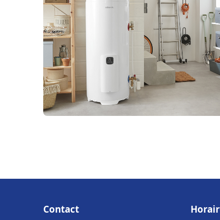
Contact
Horair