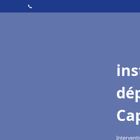
📞
ins
dé
Cap
Interventi