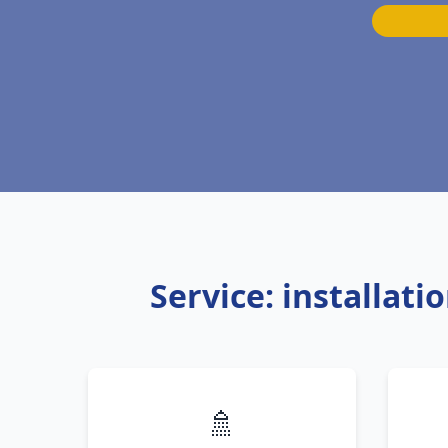
Service: installat
🚿