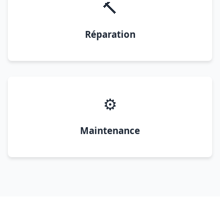
🔨
Réparation
⚙️
Maintenance