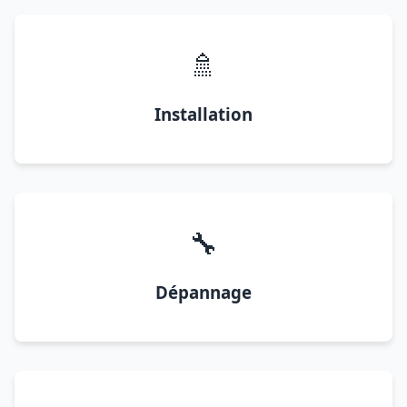
🚿
Installation
🔧
Dépannage