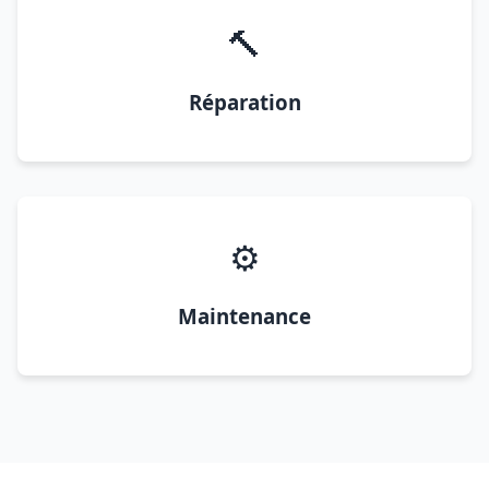
🔨
Réparation
⚙️
Maintenance