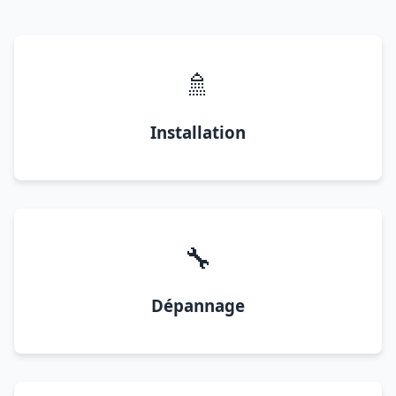
🚿
Installation
🔧
Dépannage