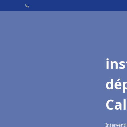
📞
ins
dé
Cal
Interventi