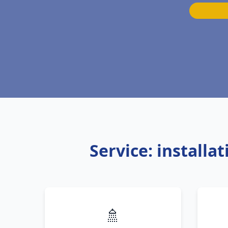
Service: installa
🚿