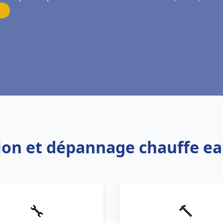
tion et dépannage chauffe ea
🔧
🔨