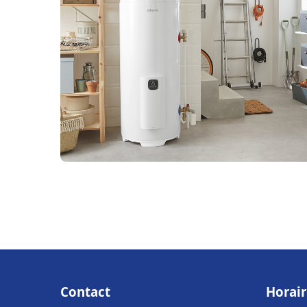
Contact
Horair