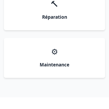
🔨
Réparation
⚙️
Maintenance