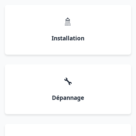
🚿
Installation
🔧
Dépannage