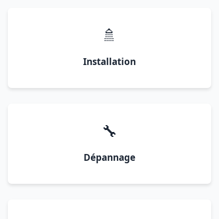
🚿
Installation
🔧
Dépannage