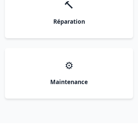
🔨
Réparation
⚙️
Maintenance