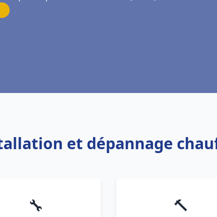
stallation et dépannage chau
🔧
🔨