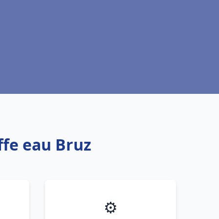
ffe eau Bruz
⚙️