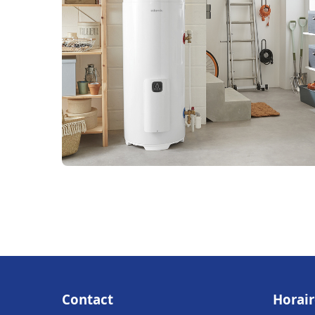
Contact
Horair