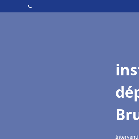
📞
ins
dé
Br
Interventi