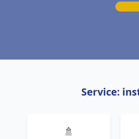
Service: in
🚿