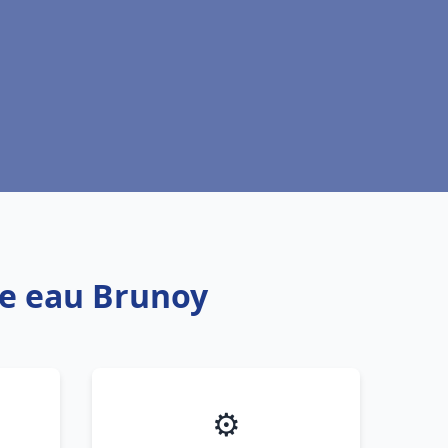
fe eau Brunoy
⚙️