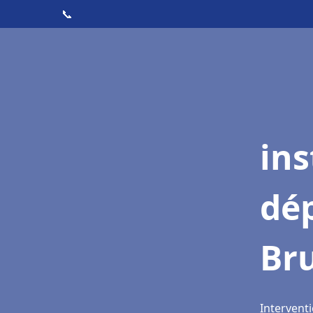
📞
ins
dé
Br
Intervent