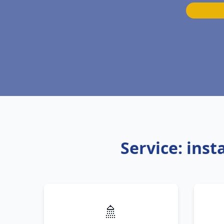
Service: ins
🚿