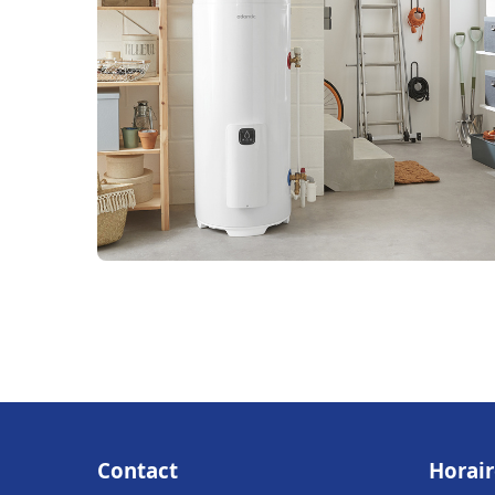
Contact
Horair