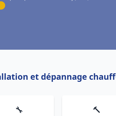
tallation et dépannage chauf
🔧
🔨