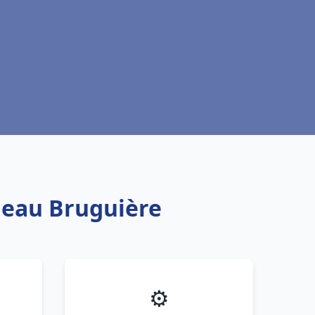
e eau Bruguière
⚙️