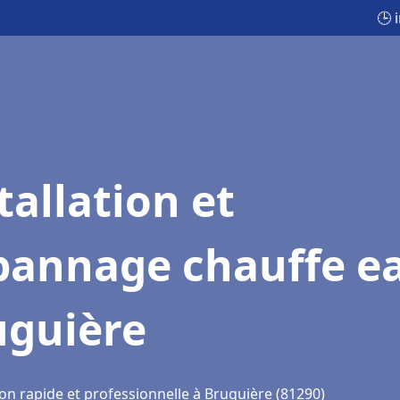
🕒 
tallation et
pannage chauffe e
uguière
on rapide et professionnelle à Bruguière (81290)