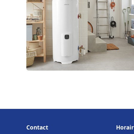
Contact
Horair