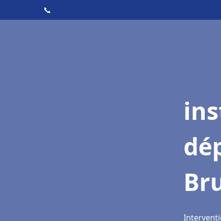
📞
ins
dé
Br
Interventi