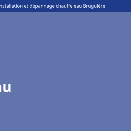
installation et dépannage chauffe eau Bruguière
au