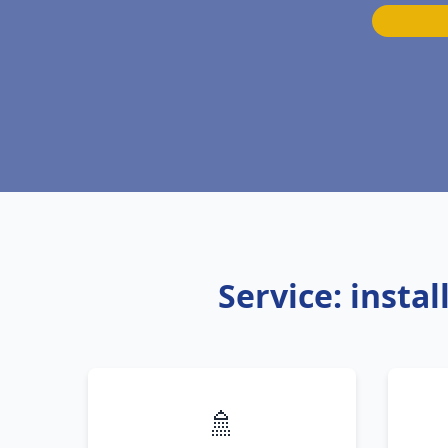
Service: insta
🚿