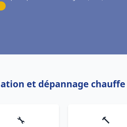
llation et dépannage chauff
🔧
🔨