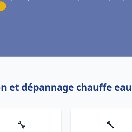
ion et dépannage chauffe eau
🔧
🔨