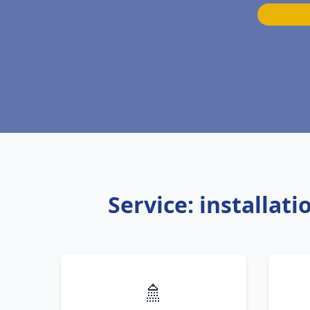
Service: installat
🚿