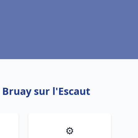
 Bruay sur l'Escaut
⚙️