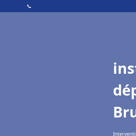
📞
ins
dé
Bru
Interventi