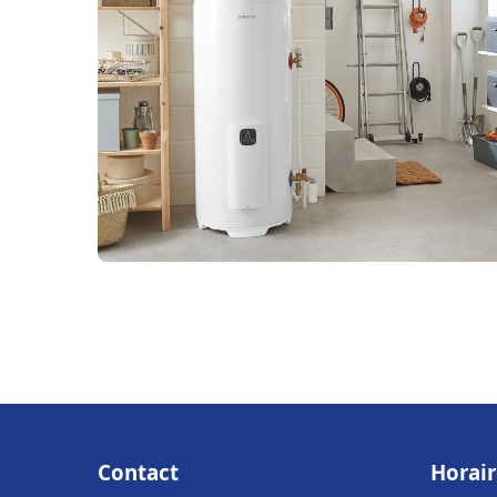
Contact
Horair