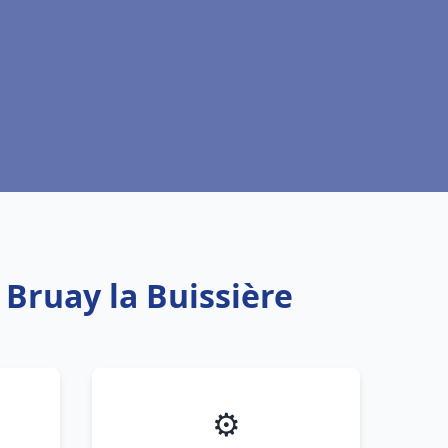
 Bruay la Buissière
⚙️