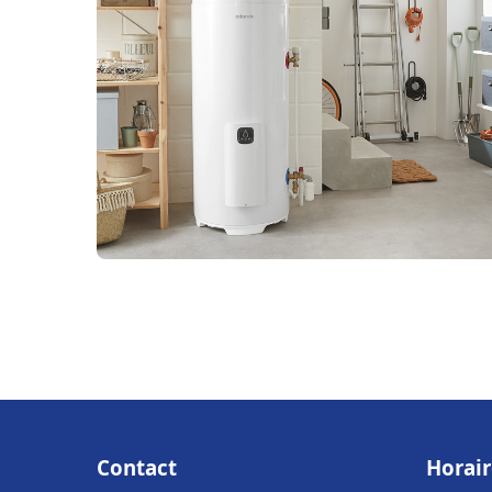
Contact
Horair