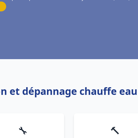
ion et dépannage chauffe eau
🔧
🔨