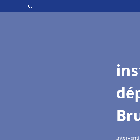
📞
ins
dé
Bru
Interventi