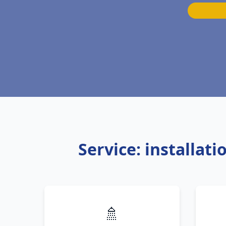
Service: installat
🚿