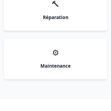
🔨
Réparation
⚙️
Maintenance