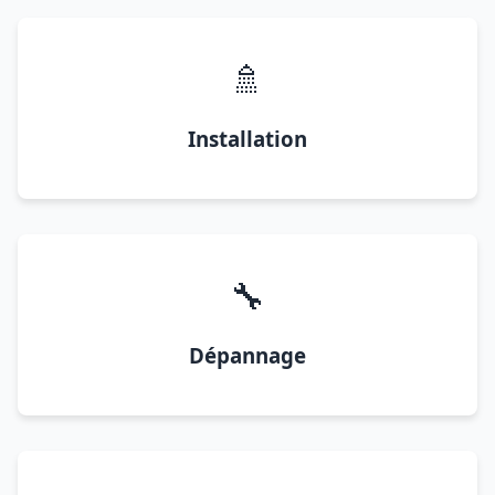
🚿
Installation
🔧
Dépannage