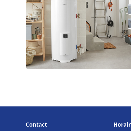
Contact
Horair