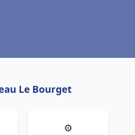
 eau Le Bourget
⚙️