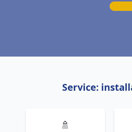
Service: insta
🚿