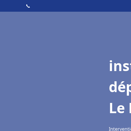
📞
ins
dé
Le
Interventi