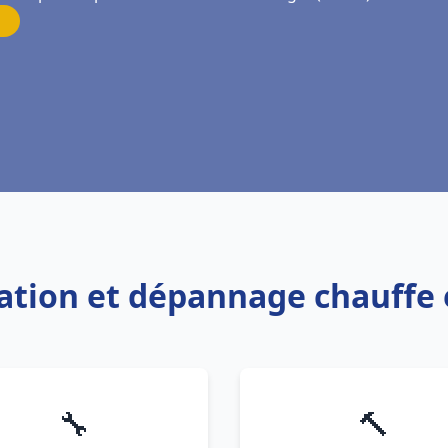
llation et dépannage chauffe
🔧
🔨